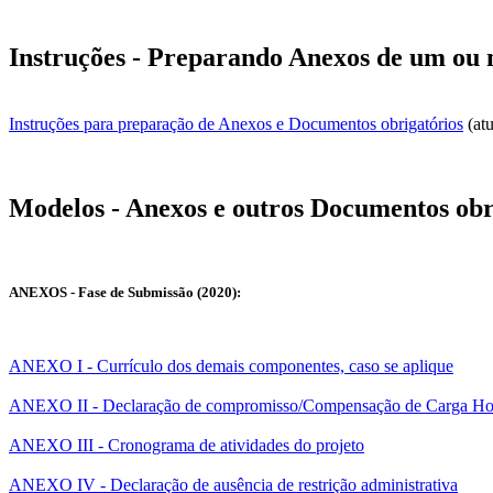
Instruções - Preparando Anexos de um ou 
Instruções para preparação de Anexos e Documentos obrigatórios
(at
Modelos - Anexos e outros Documentos obr
ANEXOS - Fase de Submissão (2020):
ANEXO I - Currículo dos demais componentes, caso se aplique
ANEXO II - Declaração de compromisso/Compensação de Carga Ho
ANEXO III - Cronograma de atividades do projeto
ANEXO IV - Declaração de ausência de restrição administrativa