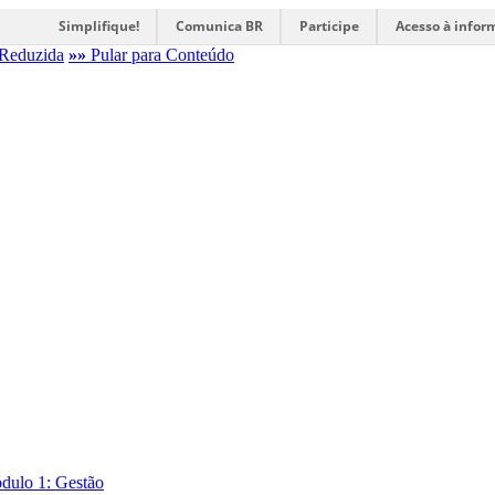
Simplifique!
Comunica BR
Participe
Acesso à infor
Reduzida
»»
Pular para Conteúdo