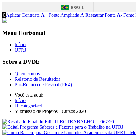
BRASIL
C
Aplicar Contraste
A+
Fonte Ampliada
A
Restaurar Fonte
A-
Fonte 
Menu Horizontal
Início
UFRJ
Sobre a DVDE
Quem somos
Relatório de Resultados
Pró-Reitoria de Pessoal (PR4)
Você está aqui:
Início
Uncategorised
Submissão de Projetos - Cursos 2020